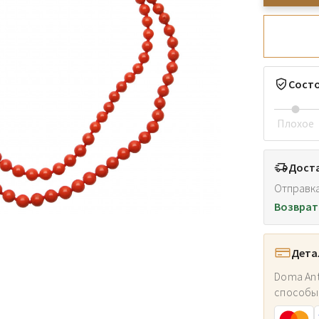
Сост
Плохое
Доста
Отправка
Возврат
Дета
Doma Ant
способы