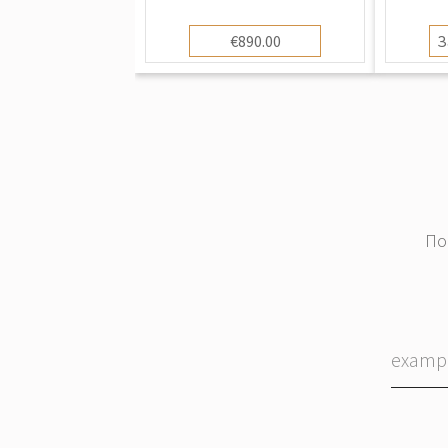
€890.00
З
По