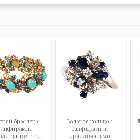
отой браслет с
Золотое кольцо с
Л
сапфирами,
сапфирами и
иллиантами и
бриллиантами