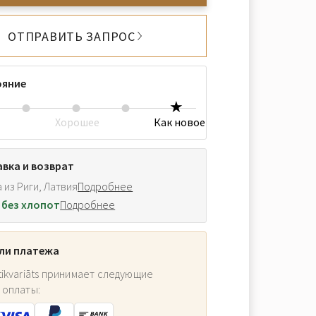
ОТПРАВИТЬ ЗАПРОС
ояние
Хорошее
Как новое
вка и возврат
 из Риги, Латвия
Подробнее
 без хлопот
Подробнее
ли платежа
ikvariāts принимает следующие
 оплаты: