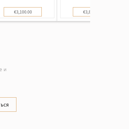
€3,100.00
€3,800.00
е и
ься