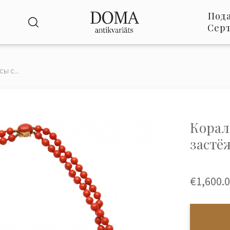
Под
Сер
ы с...
Корал
застё
€1,600.