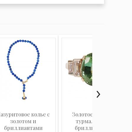
азуритовое колье с
Золотое кольцо с
золотом и
турмалином и
бриллиантами
бриллиантами