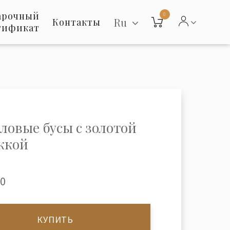
арочный
0
Ru
Контакты
тификат
ловые бусы с золотой
жкой
00
КУПИТЬ