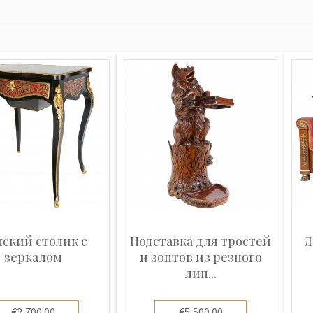
ский столик с
Подставка для тростей
Д
зеркалом
и зонтов из резного
лип...
€2,700.00
€5,500.00