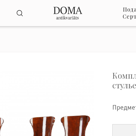
Под
Сер
Компл
стуль
Предме