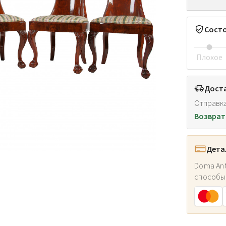
Сост
Плохое
Доста
Отправка
Возврат
Дета
Doma Ant
способы