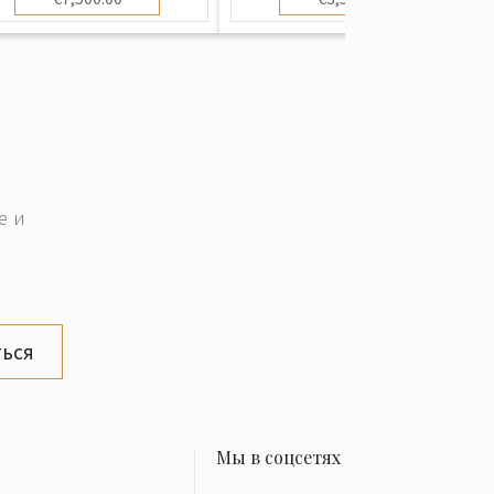
е и
ься