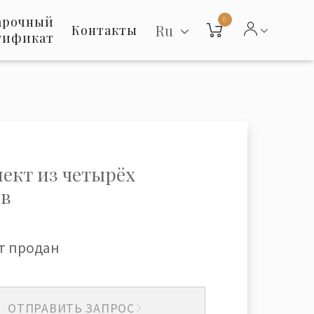
арочный
0
Ru
Контакты
тификат
ект из четырёх
ев
т продан
ОТПРАВИТЬ ЗАПРОС