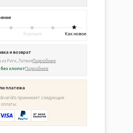
ояние
Хорошее
Как новое
вка и возврат
 из Риги, Латвия
Подробнее
 без хлопот
Подробнее
ли платежа
ikvariāts принимает следующие
 оплаты: