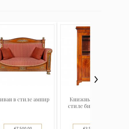
иван в стиле ампир
Книжный шкаф в
стиле бидермейер
€7,500.00
€3,500.00