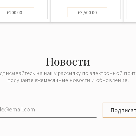
оставлению и
издание)
санию гербов"
€200.00
€3,500.00
Новости
дписывайтесь на нашу рассылку по электронной почт
получайте ежемесячные новости и обновления.
Подписат