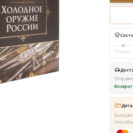
Сост
Плохое
Доста
Отправка
Возврат
Дета
Doma Ant
способы