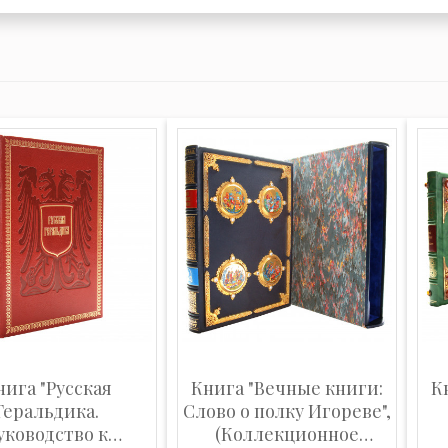
нига "Русская
Книга "Вечные книги:
К
Геральдика.
Слово о полку Игореве",
уководство к
(Коллекционное