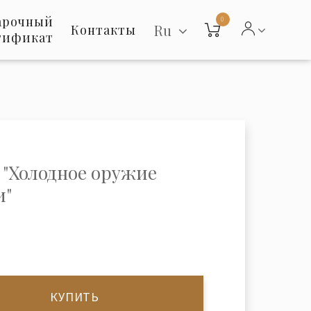
арочный
0
Ru
Контакты
тификат
 "Холодное оружие
и"
КУПИТЬ