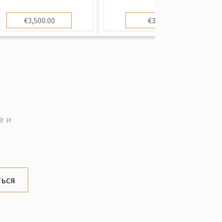
издание)
€3,500.00
€30.00
е и
ься