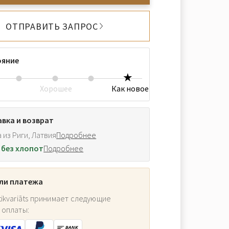
ОТПРАВИТЬ ЗАПРОС
ояние
Хорошее
Как новое
вка и возврат
 из Риги, Латвия
Подробнее
 без хлопот
Подробнее
ли платежа
ikvariāts принимает следующие
 оплаты: