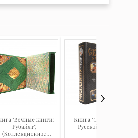
нига "Вечные книги:
Книга "Сказания о
Рубайят",
Русской земле"
(Коллекционное