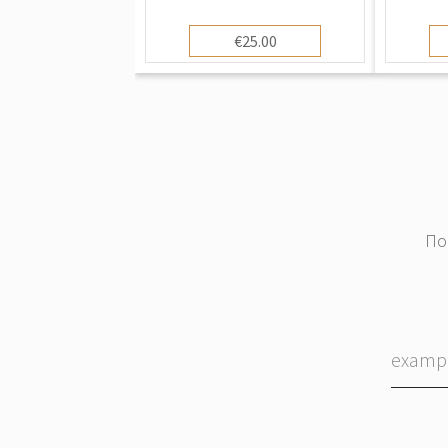
с
опи
€25.00
По