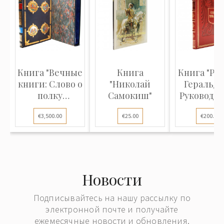
Книга "Вечные
Книга
Книга "Рус
книги: Слово о
"Николай
Геральди
полку
Самокиш"
Руководст
Игореве",
составле
€3,500.00
€25.00
€200.00
(Коллекционное
и описа
издание)
гербов
Новости
Подписывайтесь на нашу рассылку по
электронной почте и получайте
ежемесячные новости и обновления.