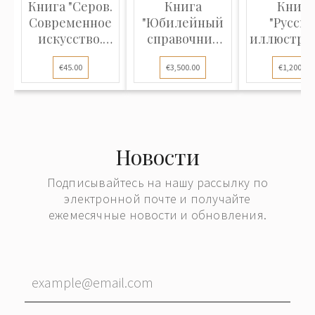
Книга "Серов.
Книга
Книга
Современное
"Юбилейный
"Русск
искусство.
справочник
иллюстри
Серии
Императорской
издания X
€45.00
€3,500.00
€1,200.00
иллюстрированных
Академии
и XIX
монографий."
художеств.
столетий (
1764-1914. В
- 1870)
двух книгах.
(Часть 1-я
Новости
Историческая.
Часть 2-я
Подписывайтесь на нашу рассылку по
Биографическая.
электронной почте и получайте
Список
ежемесячные новости и обновления.
русских
художников к
юбилейному
справочнику
Императорской
Академии
художеств."