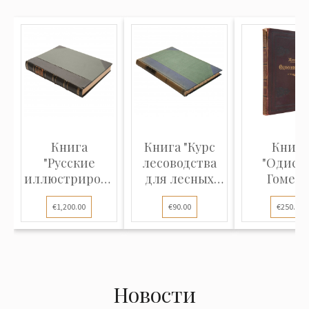
Книга
Книга "Курс
Книга
"Русские
лесоводства
"Одисс
иллюстрированные
для лесных
Гомера
издания XVIII
школ и для
€1,200.00
€90.00
€250.00
и XIX
лесовладельцев
столетий (1720
и
- 1870)"
управляющих
имениями, с
25-ю
Новости
рисунками"