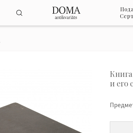
Под
Сер
.
Книга
и его
Предме