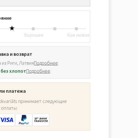
ояние
Хорошее
Как новое
вка и возврат
 из Риги, Латвия
Подробнее
 без хлопот
Подробнее
ли платежа
ikvariāts принимает следующие
 оплаты: