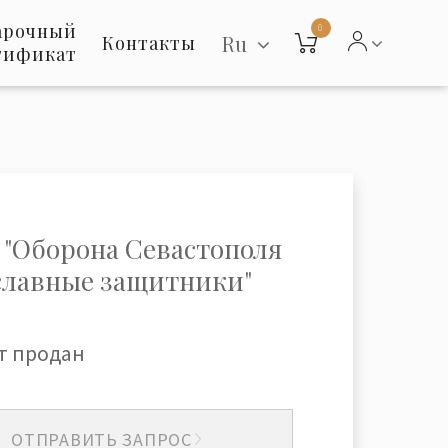
арочный
0
Ru
Контакты
тификат
 "Оборона Севастополя
 славные защитники"
т продан
ОТПРАВИТЬ ЗАПРОС