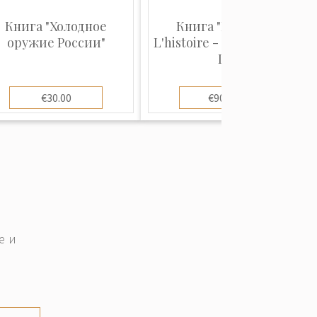
Книга "Холодное
Книга "Florence.
оружие России"
L'histoire - Les Médicis -
L...
€30.00
€900.00
е и