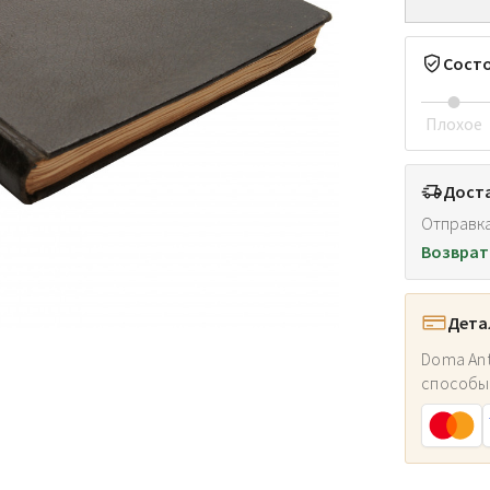
Сост
Плохое
Доста
Отправка
Возврат
Дета
Doma Ant
способы