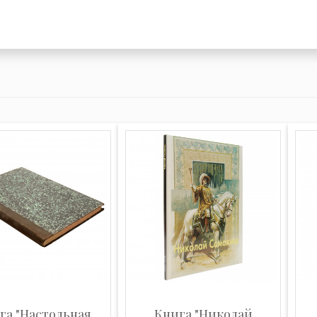
га "Настольная
Книга "Николай