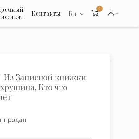
арочный
0
Ru
Контакты
тификат
 "Из Записной книжки
ахрушина, Кто что
ает"
т продан