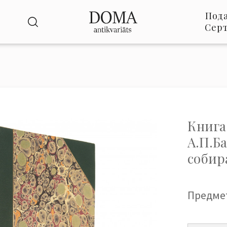
Под
Сер
Книга
А.П.Б
собир
Предме