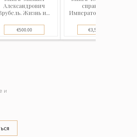
Александрович
справочник
Врубель. Жизнь и...
Императорской Ака...
€500.00
€3,500.00
е и
ься