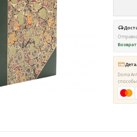
Доста
Отправка
Возврат
Дета
Doma Ant
способы