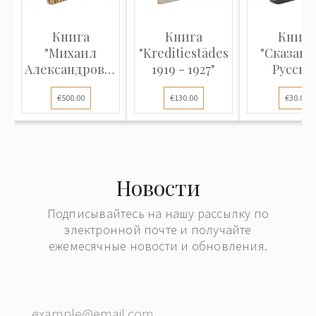
Книга
Книга
Книга
"Михаил
"Kreditiestādes
"Сказани
Александрович
1919 - 1927"
Русско
Врубель.
земле
€500.00
€130.00
€30.00
Жизнь и...
Новости
Подписывайтесь на нашу рассылку по
электронной почте и получайте
ежемесячные новости и обновления.