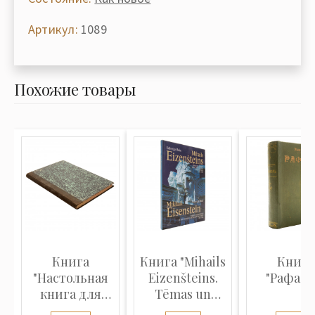
Артикул:
1089
Похожие товары
Книга
Книга "Mihails
Книга
"Настольная
Eizenšteins.
"Рафаэл
книга для
Tēmas un
нотариусов"
simboli...