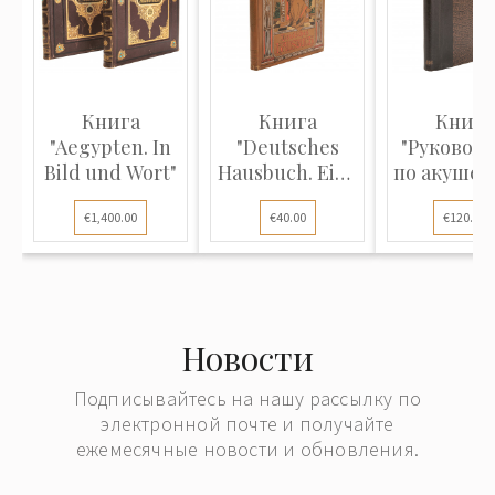
Книга
Книга
Книга
"Aegypten. In
"Deutsches
"Руковод
Bild und Wort"
Hausbuch. Eine
по акушер
reichhaltige
в двадц
€1,400.00
€40.00
€120.00
Sammlung
восьм
edler
лекциях
Aussprüche
шестист
und Gedichte"
двадца
шест
Новости
рисунка
тексте и
Подписывайтесь на нашу рассылку по
трех
электронной почте и получайте
приложен
ежемесячные новости и обновления.