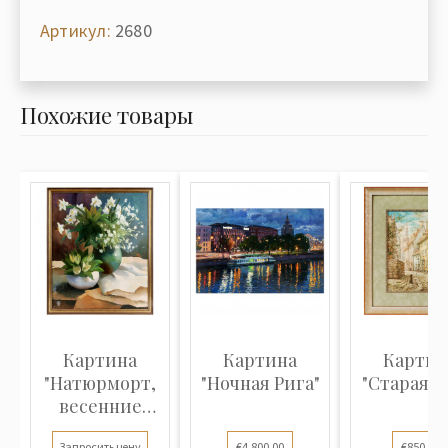
Артикул:
2680
Похожие товары
Картина
Картина
Картин
"Натюрморт,
"Ночная Рига"
"Старая Р
весенние
цветы"
Запросить цену
€4,800.00
€850.00