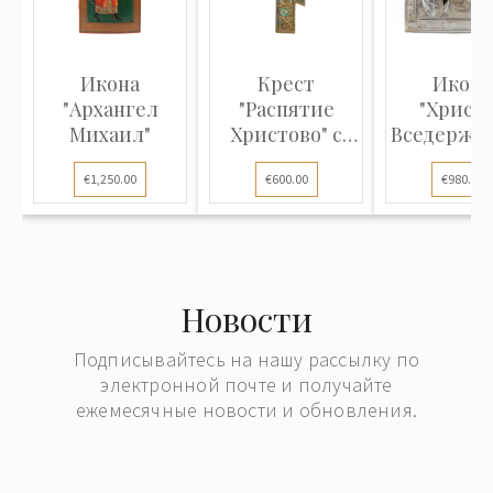
Икона
Крест
Икона
"Архангел
"Распятие
"Христ
Михаил"
Христово" с
Вседержи
двухцветной
€1,250.00
€600.00
€980.00
эмаль...
Новости
Подписывайтесь на нашу рассылку по
электронной почте и получайте
ежемесячные новости и обновления.