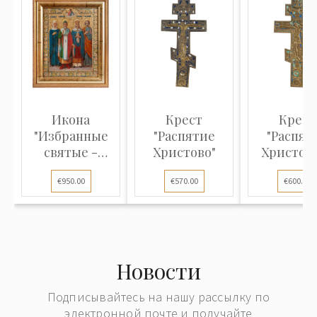
Икона
Крест
Крест
"Избранные
"Распятие
"Распят
святые -
Христово"
Христово
Наталия,
двухцвет
€950.00
€570.00
€600.00
Григорий...
эмаль..
Новости
Подписывайтесь на нашу рассылку по
электронной почте и получайте