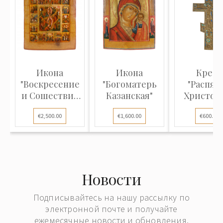
Икона
Икона
Крест
"Воскресение
"Богоматерь
"Распят
и Сошествие
Казанская"
Христово
во ад с
двухцвет
€2,500.00
€1,600.00
€600.00
праздн...
эмаль..
Новости
Подписывайтесь на нашу рассылку по
электронной почте и получайте
ежемесячные новости и обновления.