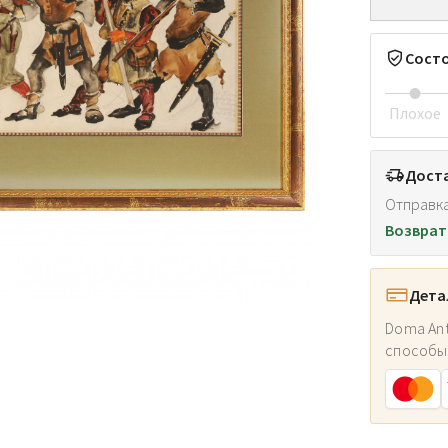
Сост
Плохое
Доста
Отправка
Возврат
Дета
Doma Ant
способы