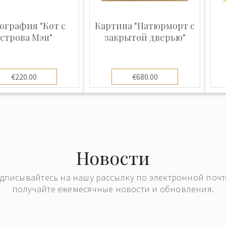
но использование
ография "Кот с
Картина "Натюрморт с
й установки,
строва Мэн"
закрытой дверью"
тям материала,
ствие. Декорации
ическую атмосферу
€220.00
€680.00
рты проявились в
аклей.
овместно со своей
Фауст» (1941 г.,
а им. Кирова),
Новости
ий театр драмы им.
дписывайтесь на нашу рассылку по электронной почт
уберкулеза 19
получайте ежемесячные новости и обновления.