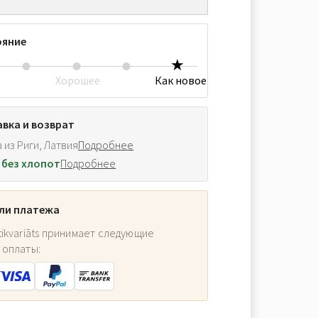
ояние
Хорошее
Как новое
вка и возврат
 из Риги, Латвия
Подробнее
 без хлопот
Подробнее
ли платежа
ikvariāts принимает следующие
 оплаты: