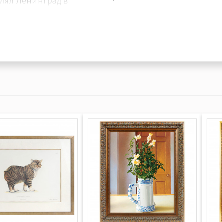
лял Ленинград в
. Ибсена (1931 г.),
33 г.), «Отелло» В.
иногенова (1936 г.)
 С. Э. Радлова;
37 г.) –
тр; «Свадьба в
.) –
 комедии; «Человек
ий Большой
експира (1935 г.) –
 меру» В. Шекспира
ой драмы), «Горе от
М. Ходасевич) в
Пушкина.