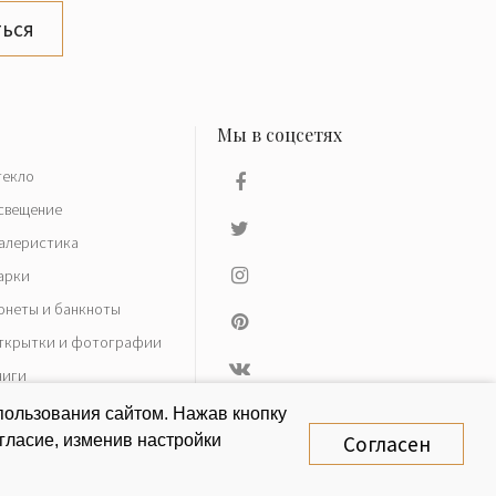
ься
текло
свещение
алеристика
арки
онеты и банкноты
ткрытки и фотографии
ниги
азное
пользования сайтом. Нажав кнопку
гласие, изменив настройки
Согласен