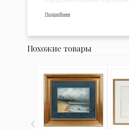
В двадцатые-тридцатые годы оформ
дни праздников.
Подробнее
Оформил спектакли: «Привидения» Г
«Ромео и Джульетта» В. Шекспира (19
Шекспира (1934 г.) «Далекое» А. Аф
— в Театре-студии под руководством
Похожие товары
«Проданная невеста» Б. Сметаны (19
Ленинградский Малый оперный теа
Малиновке» Б. Александрова (1938 г
Ленинградский Театр музыкальной
с ружьем» (1938 г.) — Ленинградск
драматический театр); «Отелло» В. Ш
Московский Малый театр; «Мера за
(1936 г.) — Харьковский театр русск
ума» А. С. Грибоедова (1946 г., с В. 
Ленинградском театре драмы им. 