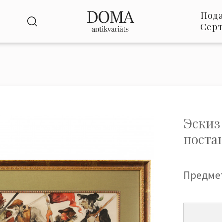
Под
Сер
Эскиз
поста
Предме