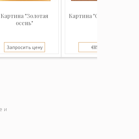
Картина "Золотая
Картина "Старая Рига"
осень"
Запросить цену
€850.00
е и