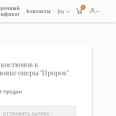
арочный
0
Ru
Контакты
тификат
 костюмов к
новке оперы "Пророк"
т продан
ОТПРАВИТЬ ЗАПРОС