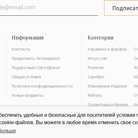
Подписат
Контакты
Керамика и фарфор
С
Предложить Антиквариат
Искусство
О
Подарочный Сертификат
Религия
Ф
Общие условия
Серебро
М
Политика конфиденциальности
Ювелирные Изделия
М
Новые предметы
Мебель
О
Скульптуры и бронза
К
Часы
Р
еспечить удобные и безопасные для посетителей условия 
 cookie-файлов. Вы можете в любое время отменить свое со
 больше