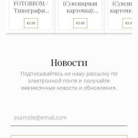
FOTOBROM /
(Сувенирная
(Сувенир
Типография
карточка):
карточка):
ценных бумаг
Гефсиманский...
Святого.
€2.00
€5.00
€3.00
(Фото...
Новости
Подписывайтесь на нашу рассылку по
электронной почте и получайте
ежемесячные новости и обновления.