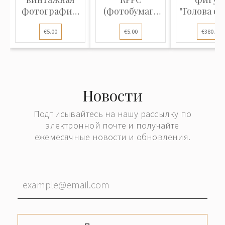
фотография:
(фотобумага
"Голова ол
Военный
Agfa): Паровая
€5.00
€5.00
€380.00
корабль /
яхта "Gerda" из
Дредноут
Штеттина
эпохи ПМВ в
(D/Yacht Gerda
море. Чистый
- Stettin).
оборот,
Чистая (1920-
Новости
отличное
30-е гг.)
состояние
Подписывайтесь на нашу рассылку по
электронной почте и получайте
ежемесячные новости и обновления.