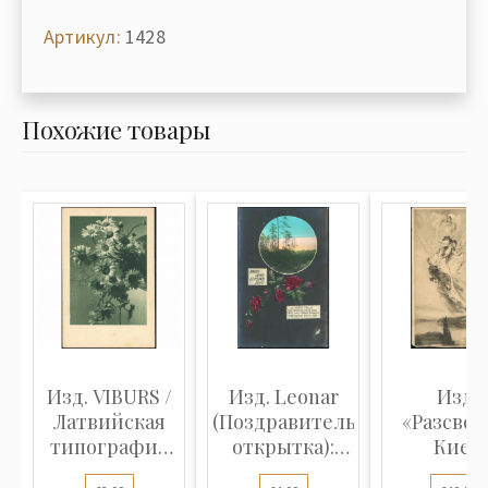
Артикул:
1428
Похожие товары
Изд. VIBURS /
Изд. Leonar
Изд.
Латвийская
(Поздравительная
«Разсвет
типография
открытка):
Киев
ценных бу...
Пейза...
(Художест