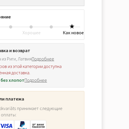
ояние
Хорошее
Как новое
вка и возврат
 из Риги, Латвия
Подробнее
ров из этой категории доступна
нная доставка.
 без хлопот
Подробнее
ли платежа
ikvariāts принимает следующие
 оплаты: