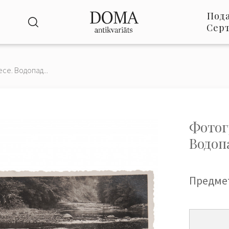
Под
Сер
е. Водопад...
Фотог
Водоп
Предме