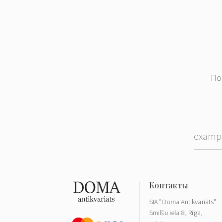
По
SIA "Doma Antikvariāts"
Smilšu iela 8, Rīga,