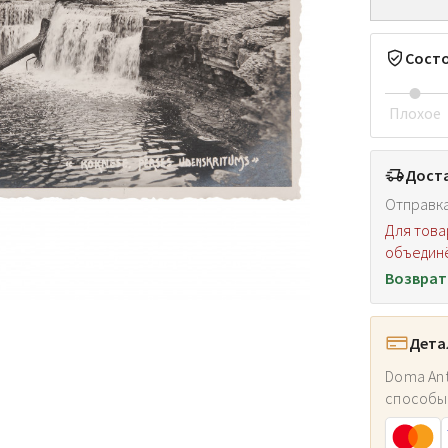
Сост
Плохое
Доста
Отправка
Для това
объединё
Возврат
Дета
Doma Ant
способы