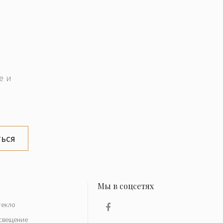
е и
ься
текло
свещение