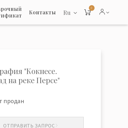
арочный
0
Ru
Контакты
тификат
рафия "Кокнесе.
ад на реке Персе"
т продан
ОТПРАВИТЬ ЗАПРОС