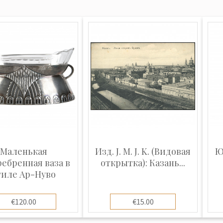
Маленькая
Изд. J. M. J. K. (Видовая
Ю
ебренная ваза в
открытка): Казань...
тиле Ар-Нуво
€120.00
€15.00