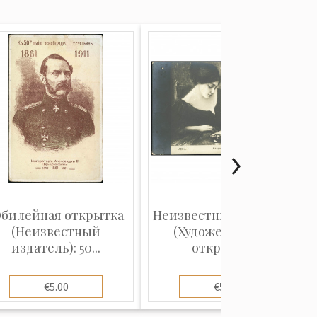
билейная открытка
Неизвестный издатель
(Неизвестный
(Художественная
издатель): 50...
открытка...
€5.00
€5.00