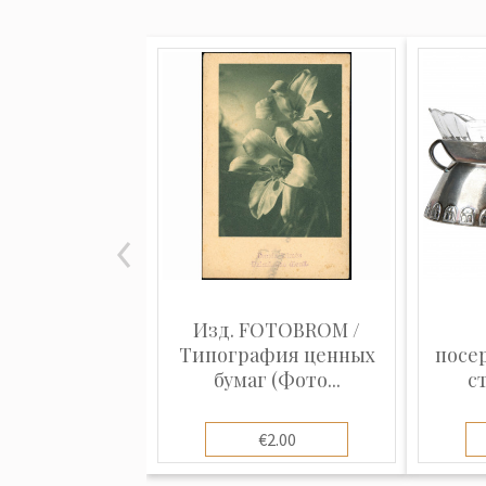
Изд. FOTOBROM /
Типография ценных
посер
бумаг (Фото...
с
€2.00