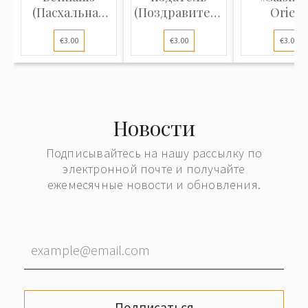
(Пасхальная
(Поздравительная
Orient
открытка):
открытк...
(Религио
€3.00
€3.00
€3.00
Ангел...
отк...
Новости
Подписывайтесь на нашу рассылку по
электронной почте и получайте
ежемесячные новости и обновления.
Подписаться