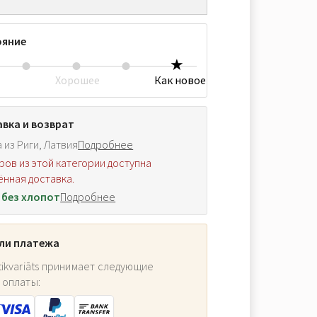
ояние
Хорошее
Как новое
вка и возврат
 из Риги, Латвия
Подробнее
ров из этой категории доступна
нная доставка.
 без хлопот
Подробнее
ли платежа
ikvariāts принимает следующие
 оплаты: