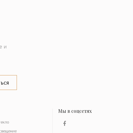
е и
ься
текло
свещение