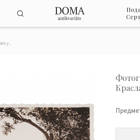
Под
Сер
а у...
Фотог
Красл
Предме