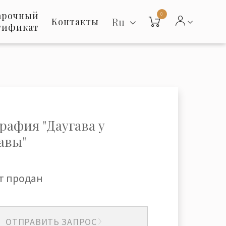
арочный
0
Ru
Контакты
тификат
рафия "Даугава у
авы"
т продан
ОТПРАВИТЬ ЗАПРОС