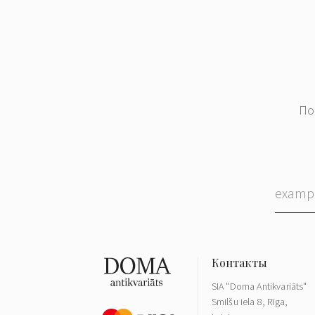
По
SIA "Doma Antikvariāts"
Smilšu iela 8, Rīga,