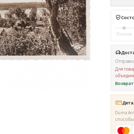
Сост
Плохое
Доста
Отправка
Для това
объединё
Возврат
Дета
Doma Ant
способы