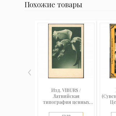
Похожие товары
Изд. VIBURS /
Латвийская
(Суве
типография ценных
Це
бу...