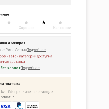
ояние
Хорошее
Как новое
вка и возврат
 из Риги, Латвия
Подробнее
ров из этой категории доступна
нная доставка.
 без хлопот
Подробнее
ли платежа
ikvariāts принимает следующие
 оплаты: