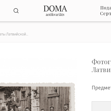
Под
Сер
ты Латвийской...
Фотог
Латви
Предме