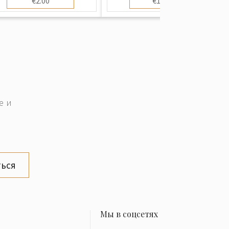
€2.00
€10.00
е и
ься