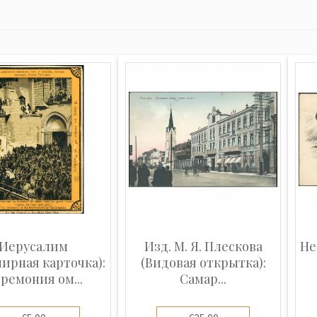
Иерусалим
Изд. М. Я. Плескова
Не
нирная карточка):
(Видовая открытка):
ремония ом...
Самар...