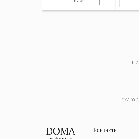
€2.00
По