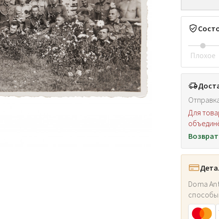
Сост
Плохое
Доста
Отправка
Для това
объединё
Возврат
Дета
Doma Ant
способы