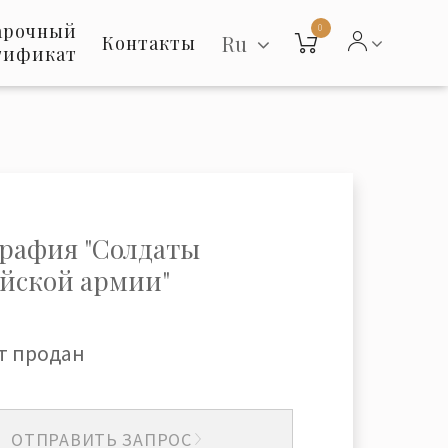
арочный
0
Ru
Контакты
тификат
рафия "Солдаты
йской армии"
т продан
ОТПРАВИТЬ ЗАПРОС