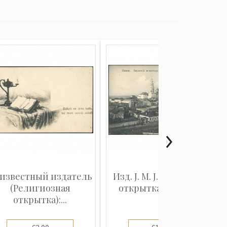
известный издатель
Изд. J. M. J. K. (Видовая
(Религиозная
открытка): Казань...
открытка):...