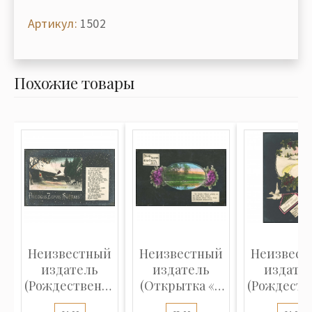
Артикул:
1502
Похожие товары
Неизвестный
Неизвестный
Неизвест
издатель
издатель
издате
(Рождественская
(Открытка «С
(Рождеств
открытка...
днем рожден...
открытка