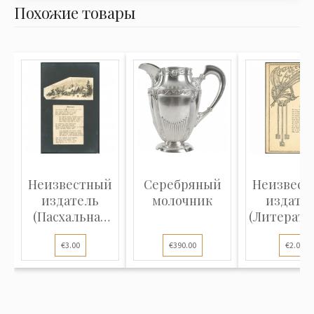
Похожие товары
Неизвестный
Серебряный
Неизвест
издатель
молочник
издате
(Пасхальная
(Литерату
открытка): З...
открытка)
€3.00
€390.00
€2.00