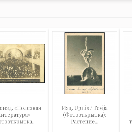
оизд. «Полезная
Изд. Upītis / Tēvija
Литература»
(Фотооткрытка):
отооткрытка...
Растение...