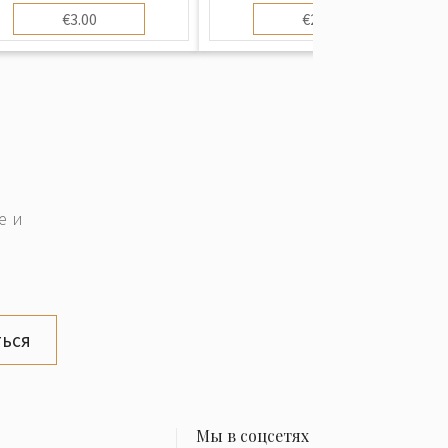
€3.00
€2.00
е и
ься