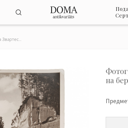
Под
Сер
 Звартес...
Фотог
на бе
Предме