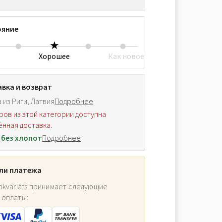
ояние
Хорошее
Как новое
вка и возврат
 из Риги, Латвия
Подробнее
ров из этой категории доступна
нная доставка.
 без хлопот
Подробнее
ли платежа
ikvariāts принимает следующие
 оплаты: