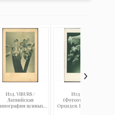
Изд. VIBURS /
Изд. VAPP
Латвийская
(Фотооткрытка):
типография ценных
Орхидея. Ранняя Лат...
бу...