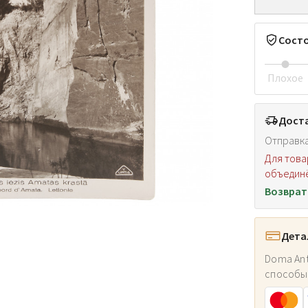
Сост
Плохое
Доста
Отправка
Для това
объединё
Возврат
Дета
Doma Ant
способы