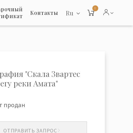
арочный
0
Ru
Контакты
тификат
рафия "Cкала Звартес
регу реки Амата"
т продан
ОТПРАВИТЬ ЗАПРОС