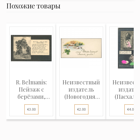
Похожие товары
R. Belmanis:
Неизвестный
Неизвест
Пейзаж с
издатель
издате
берёзами,
(Новогодняя
(Пасхаль
стихотворение...
карточка): З...
открытка):
€3.00
€2.00
€4.00