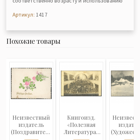
соответственно возрасту и использованию
Артикул:
1417
Похожие товары
Неизвестный
Книгоизд.
Неизвест
издатель
«Полезная
издате
(Поздравительная
Литература»
(Художест
открытк...
(Фотооткрытка...
открытка