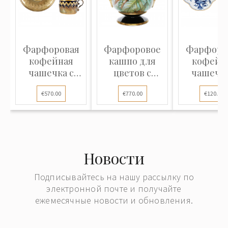
Фарфоровая
Фарфоровое
Фарфоро
кофейная
кашпо для
кофейн
чашечка с
цветов с
чашечка
серебряным
попугаем
блюдце
€570.00
€770.00
€120.00
подстаканником
"Синий л
и блюдцем
Новости
Подписывайтесь на нашу рассылку по
электронной почте и получайте
ежемесячные новости и обновления.