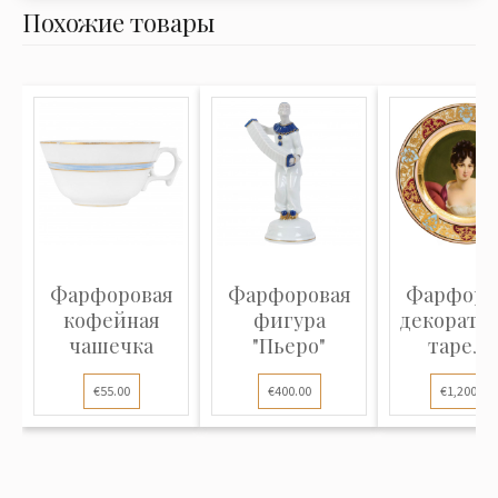
Похожие товары
Фарфоровая
Фарфоровая
Фарфоро
кофейная
фигура
декорати
чашечка
"Пьеро"
тарелк
"Мада
€55.00
€400.00
€1,200.00
Рекамь.