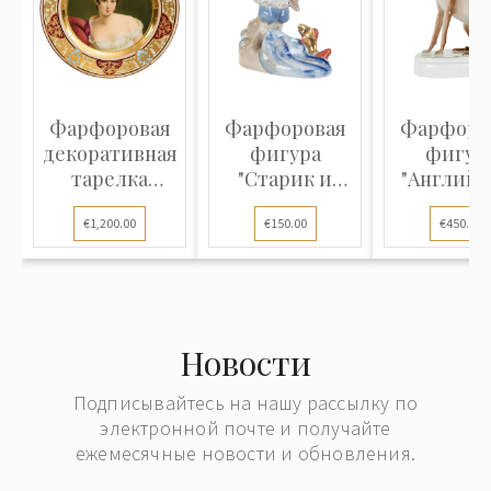
Фарфоровая
Фарфоровая
Фарфоро
декоративная
фигура
фигур
тарелка
"Старик и
"Английс
"Мадам
золотая
борзая
€1,200.00
€150.00
€450.00
Рекамь...
рыбка"
Новости
Подписывайтесь на нашу рассылку по
электронной почте и получайте
ежемесячные новости и обновления.