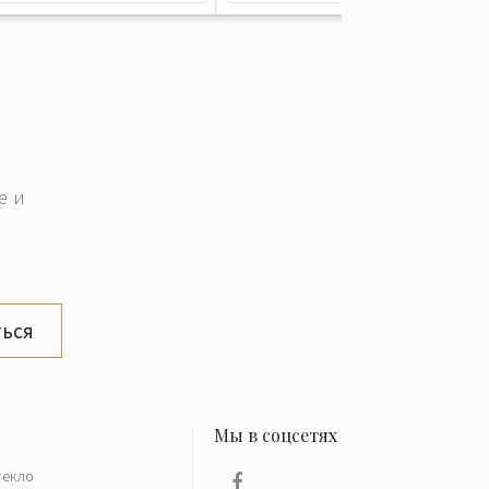
е и
ься
текло