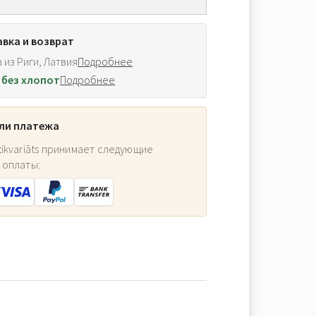
вка и возврат
 из Риги, Латвия
Подробнее
 без хлопот
Подробнее
ли платежа
ikvariāts принимает следующие
 оплаты: