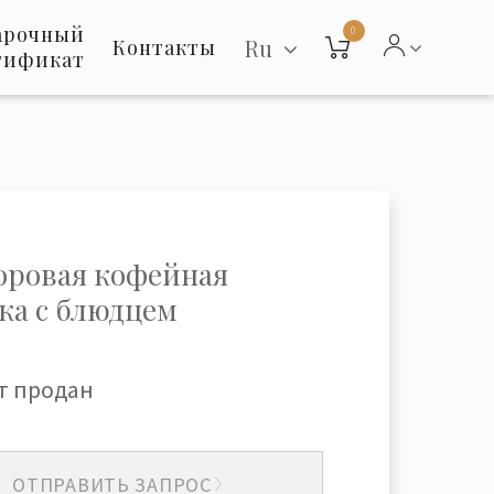
арочный
0
Ru
Контакты
тификат
ровая кофейная
ка с блюдцем
т продан
ОТПРАВИТЬ ЗАПРОС