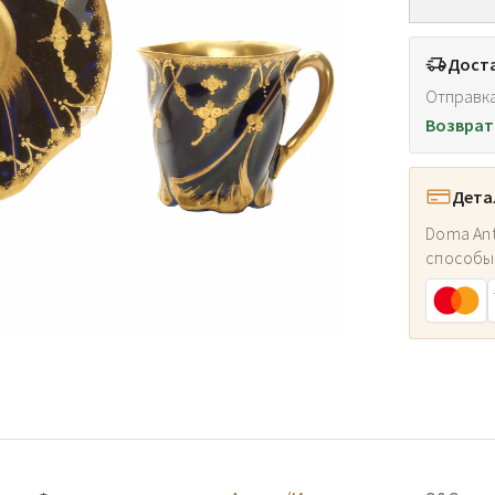
Доста
Отправка
Возврат
Дета
Doma Ant
способы