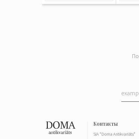
По
SIA "Doma Antikvariāts"