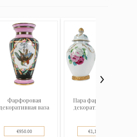
Фарфоровая
Пара фарфоровых
декоративная ваза
декоративных ваз
€950.00
€1,100.00