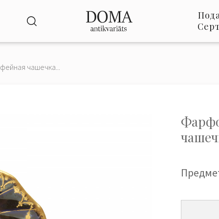
Под
Сер
ейная чашечка...
Фарфо
чашеч
Предме