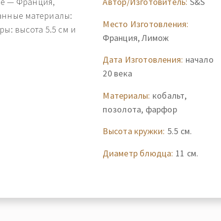
ие — Франция,
Автор/Изготовитель:
S&S
анные материалы:
Место Изготовления:
ы: высота 5.5 см и
Франция, Лимож
Дата Изготовления:
начало
20 века
Материалы:
кобальт,
позолота, фарфор
Высота кружки:
5.5 см.
Диаметр блюдца:
11 см.