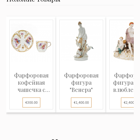
Фарфоровая
Фарфоровая
Фарфоро
кофейная
фигура
фигура "
чашечка с
"Венера"
влюбленн
блюдцем
€300.00
€1,400.00
€2,400.00