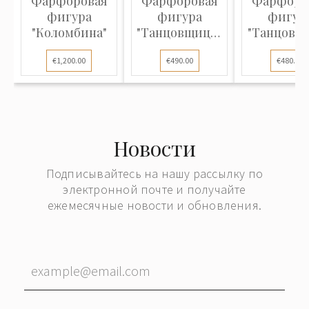
Фарфоровая
Фарфоровая
Фарфоро
фигура
фигура
фигур
"Коломбина"
"Танцовщица-
"Танцовщ
рабыня"
€1,200.00
€490.00
€480.00
Новости
Подписывайтесь на нашу рассылку по
электронной почте и получайте
ежемесячные новости и обновления.