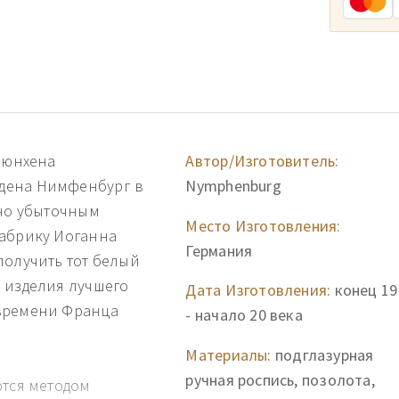
 Мюнхена
Автор/Изготовитель:
дена Нимфенбург в
Nymphenburg
тно убыточным
Место Изготовления:
фабрику Иоганна
Германия
получить тот белый
 изделия лучшего
Дата Изготовления:
конец 19
 времени Франца
- начало 20 века
Материалы:
подглазурная
ручная роспись, позолота,
ются методом