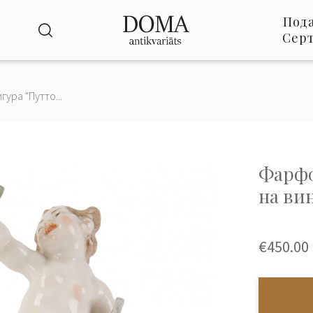
Под
Сер
ура "Путто...
Фарфо
на ви
€450.00