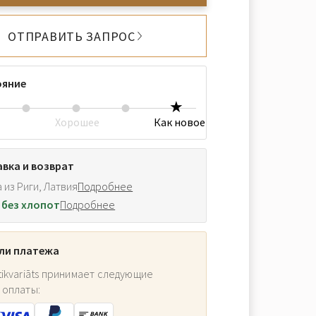
ОТПРАВИТЬ ЗАПРОС
ояние
Хорошее
Как новое
вка и возврат
 из Риги, Латвия
Подробнее
 без хлопот
Подробнее
ли платежа
ikvariāts принимает следующие
 оплаты: