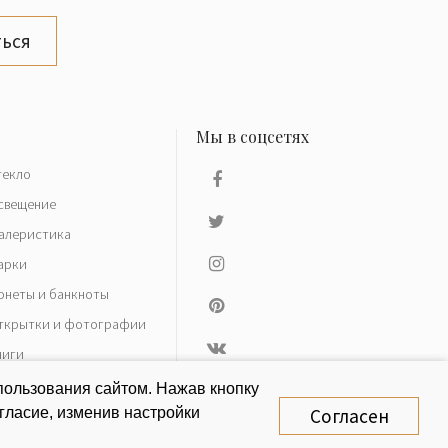
ься
текло
свещение
алеристика
арки
онеты и банкноты
ткрытки и фотографии
ниги
азное
пользования сайтом. Нажав кнопку
гласие, изменив настройки
Согласен