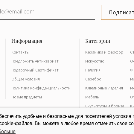
Подписат
Контакты
Керамика и фарфор
С
Предложить Антиквариат
Искусство
О
Подарочный Сертификат
Религия
Ф
Общие условия
Серебро
М
Политика конфиденциальности
Ювелирные Изделия
М
Новые предметы
Мебель
О
Скульптуры и бронза
К
Часы
Р
еспечить удобные и безопасные для посетителей условия 
 cookie-файлов. Вы можете в любое время отменить свое со
 больше