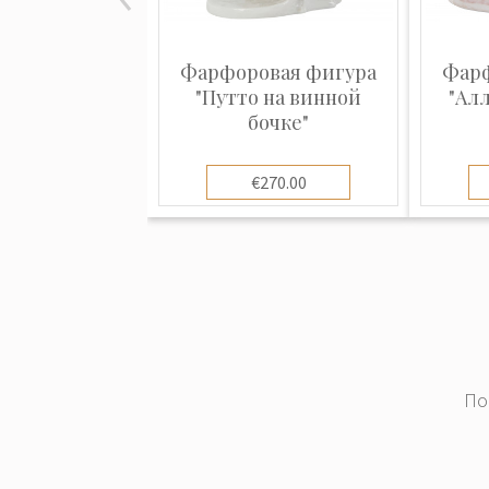
Фарфоровая фигура
Фарф
"Путто на винной
"Ал
бочке"
€270.00
По