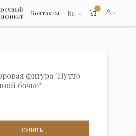
арочный
0
Ru
Контакты
тификат
ровая фигура "Путто
нной бочке"
КУПИТЬ