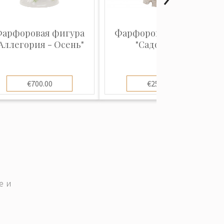
арфоровая фигура
Фарфоровая фигура
Аллегория - Осень"
"Садовник"
€700.00
€250.00
е и