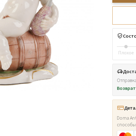
Сост
Плохое
Доста
Отправка
Возврат
Дета
Doma Ant
способы