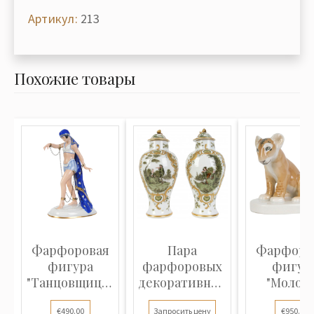
Артикул:
213
Похожие товары
Фарфоровая
Пара
Фарфоро
фигура
фарфоровых
фигур
"Танцовщица-
декоративных
"Молод
рабыня"
ваз
львица
€490.00
Запросить цену
€950.00