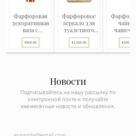
Фарфоровая
Фарфоровое
Фарфоро
декоративная
зеркало для
чайна
ваза с
туалетного
чашечка
портретом
столика в с...
блюдце
€600.00
€1,500.00
€500.00
Джор...
Новости
Подписывайтесь на нашу рассылку по
электронной почте и получайте
ежемесячные новости и обновления.