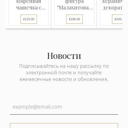
кофейная
фигура
керамиче
чашечка с
"Малахитовая
декорати
блюдцем
шкатулка"
тарелк
€120.00
€180.00
€200.00
"Синий...
Новости
Подписывайтесь на нашу рассылку по
электронной почте и получайте
ежемесячные новости и обновления.