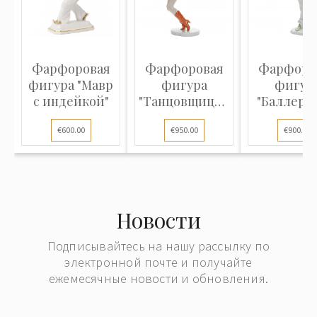
Фарфоровая
Фарфоровая
Фарфоро
фигура "Мавр
фигура
фигур
с индейкой"
"Танцовщица -
"Баллери
Урсула
Мариан
€600.00
€950.00
€900.00
Дейнерт"
Симсон
Новости
Подписывайтесь на нашу рассылку по
электронной почте и получайте
ежемесячные новости и обновления.