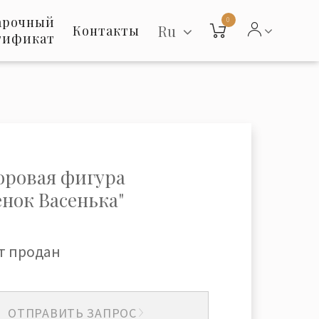
арочный
0
Ru
Контакты
тификат
ровая фигура
енок Васенька"
т продан
ОТПРАВИТЬ ЗАПРОС