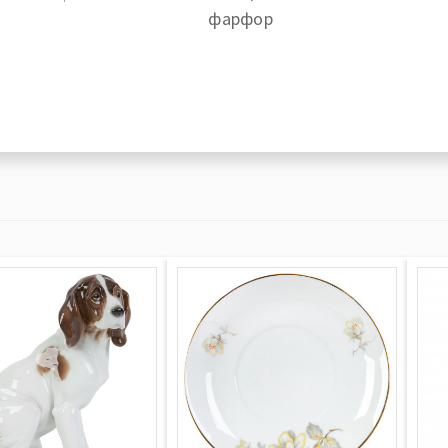
фарфор
етия было богатство
рфора в стиле
заимствованы в
 мастерами ИФЗ.
ваемая роспись
ти красок
ись и по технике
ям знаменитого
полнялась
 гармоничных форм,
ытости и блеклости
остигалось
азури. В области
осьми новых