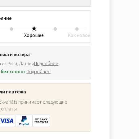
ояние
Хорошее
Как новое
вка и возврат
 из Риги, Латвия
Подробнее
 без хлопот
Подробнее
ли платежа
ikvariāts принимает следующие
 оплаты: