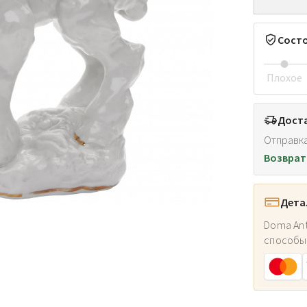
Сост
Плохое
Доста
Отправка
Возврат
Дета
Doma Ant
способы