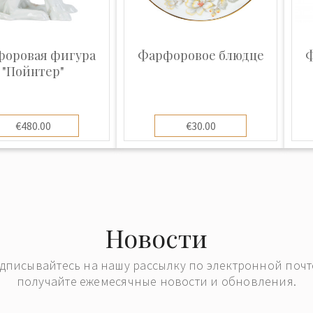
ь высочайших
сте с красками они
ая изделия
оровая фигура
Фарфоровое блюдце
Ф
ивами, пейзажами,
"Пойнтер"
растений.
онность и
й росписи
€480.00
€30.00
лазурный пейзаж на
ем русской
значит, что эта
 у нас она достигла
а оттенок глубоко
Новости
дписывайтесь на нашу рассылку по электронной почт
владели сложнейшей
получайте ежемесячные новости и обновления.
 и кристаллических
ого производств,