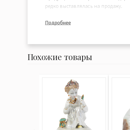
редко выставлялась на продажу.
Гордостью завода в начале XX стол
Подробнее
приемов и способов украшения фа
модерн, многие из которых были 
Европе и творчески переработаны
Тогда же была освоена и так назы
Похожие товары
солями, по мягкости и прозрачнос
напоминавшая акварельную живоп
исполнения не уступавшая роспис
копенгагенского фарфора. Она вы
подглазурно, требовала простых и
холодных цветовых оттенков, разм
тонов, близких к природным, что д
высокими температурами обжига гл
расширения палитры красок (до в