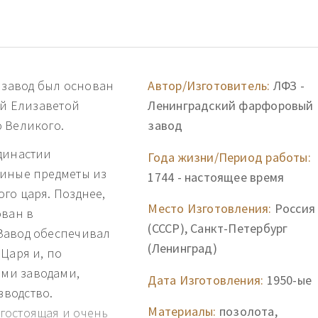
завод был основан
Автор/Изготовитель:
ЛФЗ -
ей Елизаветой
Ленинградский фарфоровый
 Великого.
завод
династии
Года жизни/Период работы:
 иные предметы из
1744 - настоящее время
го царя. Позднее,
Место Изготовления:
Россия
ован в
(СССР), Санкт-Петербург
Завод обеспечивал
(Ленинград)
Царя и, по
ми заводами,
Дата Изготовления:
1950-ые
водство.
Материалы:
позолота,
гостоящая и очень