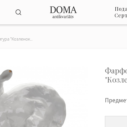
Под
Сер
ура "Козленок...
Фарфо
"Козл
Предме