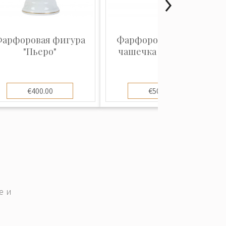
арфоровая фигура
Фарфоровая чайная
"Пьеро"
чашечка с блюдцем
€400.00
€500.00
е и