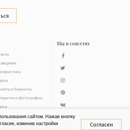
ься
текло
свещение
алеристика
арки
онеты и банкноты
ткрытки и фотографии
ниги
азное
пользования сайтом. Нажав кнопку
гласие, изменив настройки
Согласен