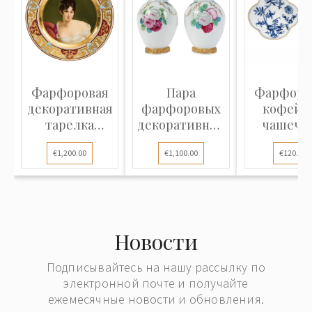
Фарфоровая
Пара
Фарфоро
декоративная
фарфоровых
кофейн
тарелка
декоративных
чашечка
"Мадам
ваз
блюдце
€1,200.00
€1,100.00
€120.00
Рекамь...
"Синий.
Новости
Подписывайтесь на нашу рассылку по
электронной почте и получайте
ежемесячные новости и обновления.