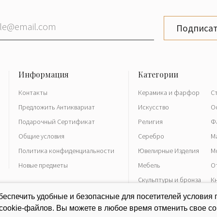
Подписат
Контакты
Керамика и фарфор
С
Предложить Антиквариат
Искусство
О
Подарочный Сертификат
Религия
Ф
Общие условия
Серебро
М
Политика конфиденциальности
Ювелирные Изделия
М
Новые предметы
Мебель
О
Скульптуры и бронза
К
Часы
Р
еспечить удобные и безопасные для посетителей условия 
 cookie-файлов. Вы можете в любое время отменить свое со