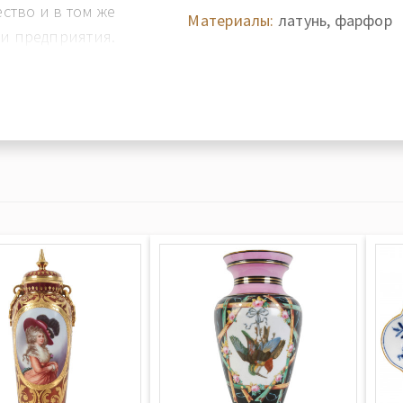
тво и в том же
Материалы:
латунь, фарфор
ли предприятия.
о Aelteste уже в
 с "Mann &
 независимая
ту информацию
лете компании
ный офис завода
kstedt и название
dter
brik Unterweißbach
 одно из самых
зводства фаофора).
получил золотую
Брюсселе и
ной выставке охоты