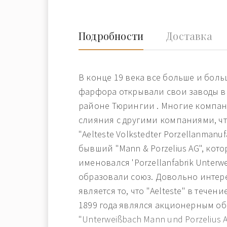
Подробности
Доставка
В конце 19 века все больше и бол
фарфора открывали свои заводы в
районе Тюрингии . Многие компа
слияния с другими компаниями, ч
"Aelteste Volkstedter Porzellanmanuf
бывший "Mann & Porzelius AG", кот
именовался 'Porzellanfabrik Unterw
образовали союз. Довольно инте
является то, что "Aelteste" в течени
1899 года являлся акционерным об
"Unterweißbach Маnn und Porzelius