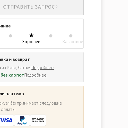
ОТПРАВИТЬ ЗАПРОС
ояние
Хорошее
Как новое
вка и возврат
 из Риги, Латвия
Подробнее
 без хлопот
Подробнее
ли платежа
ikvariāts принимает следующие
 оплаты: