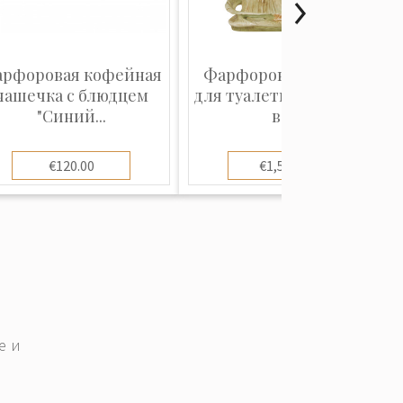
рфоровая кофейная
Фарфоровое зеркало
чашечка с блюдцем
для туалетного столика
"Синий...
в с...
€120.00
€1,500.00
е и