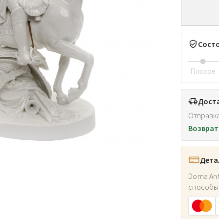
Сост
Плохое
Доста
Отправка
Возврат
Дета
Doma Ant
способы