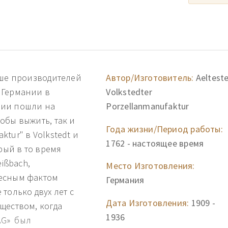
ьше производителей
Автор/Изготовитель:
Aeltest
 Германии в
Volkstedter
нии пошли на
Porzellanmanufaktur
тобы выжить, так и
Года жизни/Период работы:
aktur" в Volkstedt и
1762 - настоящее время
орый в то время
eißbach,
Место Изготовления:
ресным фактом
Германия
е только двух лет с
Дата Изготовления:
1909 -
ществом, когда
1936
 AG» был