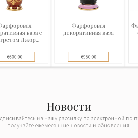
личными призами и
911 году и 1913
алями в Лейпциге и
Фарфоровая
Фарфоровая
Фа
ративная ваза с
декоративная ваза
учила медаль на
третом Джор...
лодотворный и
м благодаря работе
€600.00
€950.00
пост директора
ellanmanufaktur" в
ния в результате
1929 года
 была вынуждена
Новости
омпании
ли разделены и
дписывайтесь на нашу рассылку по электронной почт
под названием
получайте ежемесячные новости и обновления.
ingen".