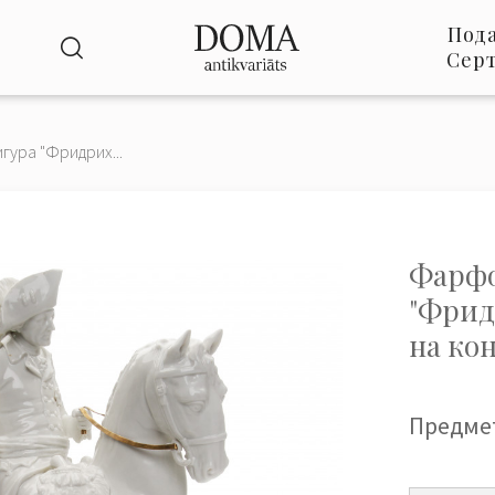
Под
Сер
ура "Фридрих...
Фарфо
"Фрид
на кон
Предме