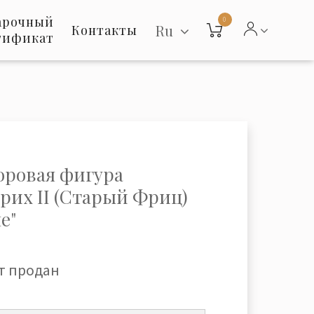
арочный
0
Ru
Контакты
тификат
ровая фигура
рих II (Старый Фриц)
е"
т продан