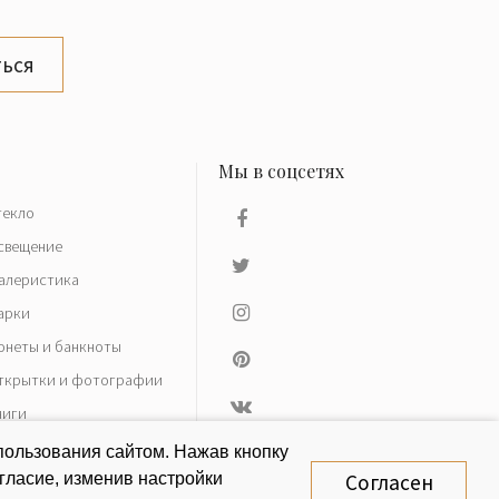
ься
текло
свещение
алеристика
арки
онеты и банкноты
ткрытки и фотографии
ниги
азное
пользования сайтом. Нажав кнопку
гласие, изменив настройки
Согласен