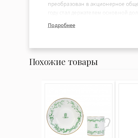
преобразован в акционерное общес
году стал держателем основной до
Некоторые источники указывают, чт
Подробнее
1901 году стал банкротом и слился
Porzelius", но все еще работал как
компания, вплоть до 1909 года. Э
можно найти в оригинальном бук
Похожие товары
"Unterweissbach". В 1910 году глав
Unterweißbach был перенесен в Vol
было изменено на "Aelteste Volkste
Porzellanmanufaktur und Porzellanfa
vormals Маnn und Porzelius AG" (это
длинных названий в истории прои
В 1910 году завод Unterweissbach 
медаль на Всемирной выставке в 
серебряную медаль на Международ