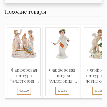
Похожие товары
Фарфоровая
Фарфоровая
Фарфоро
фигура
фигура
фигура "
"Аллегория -
"Аллегория -
ловит сер
Зима"
Осень"
€950.00
€700.00
€1,150.00