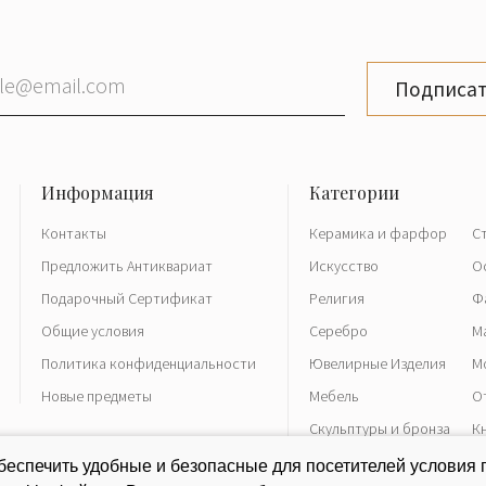
вших богатые
фактуре цветные
керамике видом
Подписат
ья кровь» и
о использовались
вании ваз, блюд,
эмалями и золотом
Контакты
Керамика и фарфор
С
Предложить Антиквариат
Искусство
О
вой войной,
Подарочный Сертификат
Религия
Ф
ительно изменился
Общие условия
Серебро
М
абораторных
трубок, свечей
Политика конфиденциальности
Ювелирные Изделия
М
Новые предметы
Мебель
О
Скульптуры и бронза
К
и пришли к власти
Часы
Р
еспечить удобные и безопасные для посетителей условия 
ереименован в