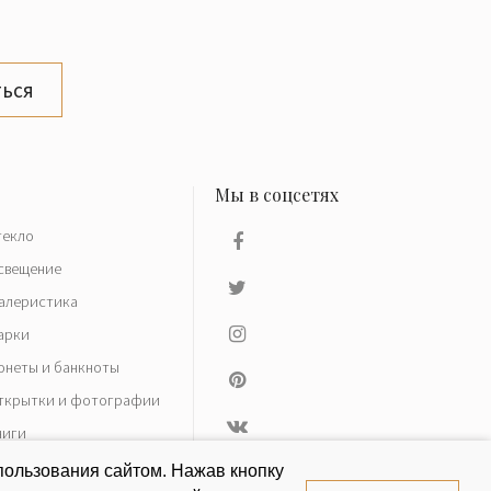
ься
текло
свещение
алеристика
арки
онеты и банкноты
ткрытки и фотографии
ниги
азное
пользования сайтом. Нажав кнопку