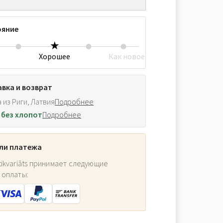
ояние
Хорошее
Как новое
вка и возврат
 из Риги, Латвия
Подробнее
 без хлопот
Подробнее
ли платежа
ikvariāts принимает следующие
 оплаты: