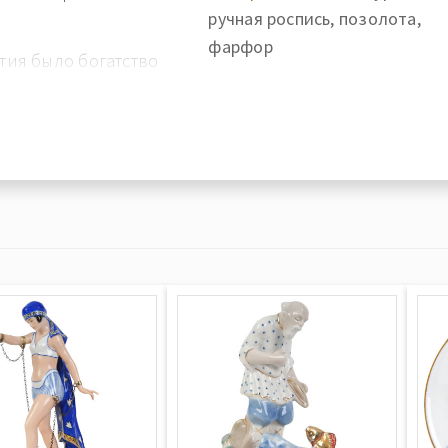
ручная роспись, позолота,
фарфор
етия было богатство
рфора в стиле
заимствованы в
 мастерами ИФЗ.
ваемая роспись
ти красок
ись и по технике
ям знаменитого
полнялась
 гармоничных форм,
ытости и блеклости
остигалось
азури. В области
осьми новых