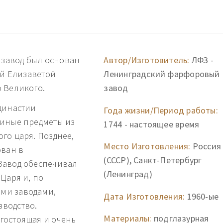
завод был основан
Автор/Изготовитель:
ЛФЗ -
ей Елизаветой
Ленинградский фарфоровый
 Великого.
завод
династии
Года жизни/Период работы:
 иные предметы из
1744 - настоящее время
го царя. Позднее,
Место Изготовления:
Россия
ован в
(СССР), Санкт-Петербург
Завод обеспечивал
(Ленинград)
Царя и, по
ми заводами,
Дата Изготовления:
1960-ые
водство.
Материалы:
подглазурная
гостоящая и очень