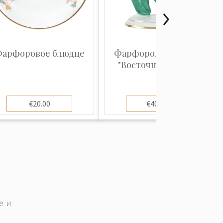
арфоровое блюдце
Фарфоровая фигура
"Восточный танец"
€20.00
€400.00
е и