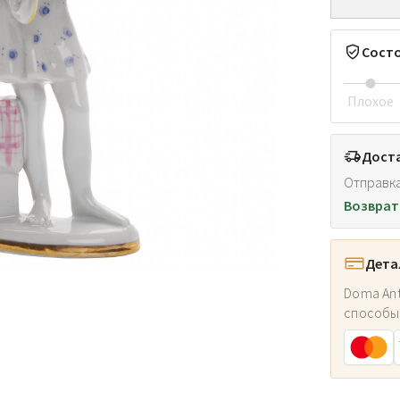
Сост
Плохое
Доста
Отправка
Возврат
Дета
Doma Ant
способы