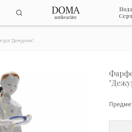
Под
Сер
ура "Дежурная"...
Фарфо
"Дежу
Предме