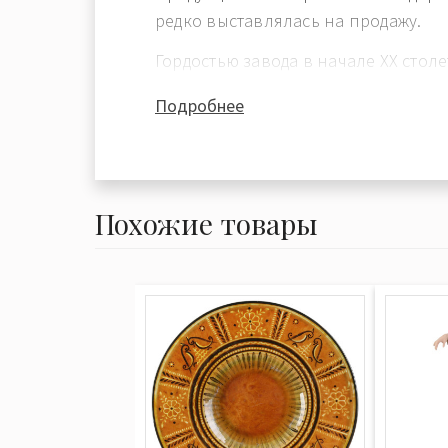
редко выставлялась на продажу.
Гордостью завода в начале XX стол
приемов и способов украшения фа
Подробнее
модерн, многие из которых были 
Европе и творчески переработаны
Тогда же была освоена и так назы
солями, по мягкости и прозрачнос
Похожие товары
напоминавшая акварельную живоп
исполнения не уступавшая роспис
копенгагенского фарфора. Она вы
подглазурно, требовала простых и
холодных цветовых оттенков, разм
тонов, близких к природным, что д
высокими температурами обжига гл
расширения палитры красок (до в