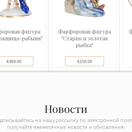
ь высочайших
сте с красками они
ая изделия
ивами, пейзажами,
оровая фигура
Фарфоровая фигура
Ф
растений.
цовщица-рабыня"
"Старик и золотая
онность и
рыбка"
й росписи
лазурный пейзаж на
€490.00
€150.00
ем русской
значит, что эта
 у нас она достигла
а оттенок глубоко
Новости
владели сложнейшей
дписывайтесь на нашу рассылку по электронной почт
 и кристаллических
получайте ежемесячные новости и обновления.
ого производств,