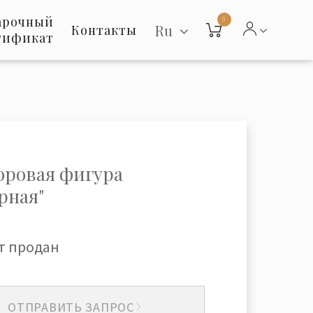
арочный
0
Ru
Контакты
тификат
ровая фигура
рная"
т продан
ОТПРАВИТЬ ЗАПРОС