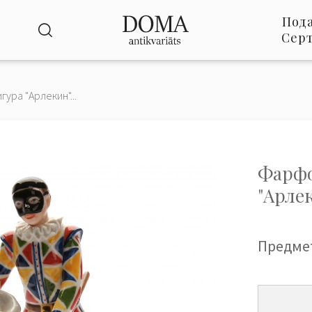
Под
Сер
ра "Арлекин"...
Фарфо
"Арле
Предме