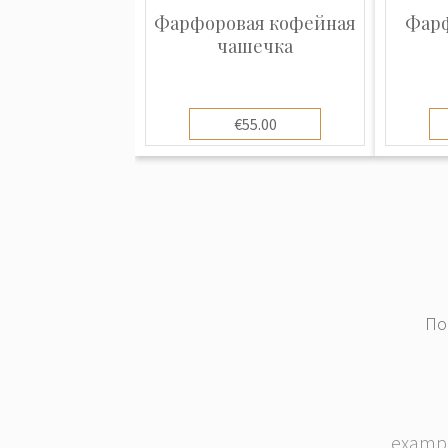
относят Royal Copenhagen к миров
Фарфоровая кофейная
Фарф
люкс.
чашечка
€55.00
По