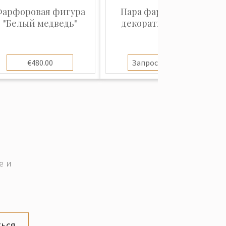
арфоровая фигура
Пара фарфоровых
"Белый медведь"
декоративных ваз
€480.00
Запросить цену
е и
ься