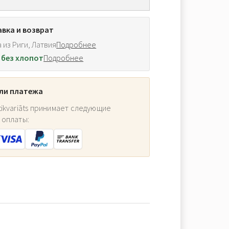
вка и возврат
 из Риги, Латвия
Подробнее
 без хлопот
Подробнее
ли платежа
ikvariāts принимает следующие
 оплаты: