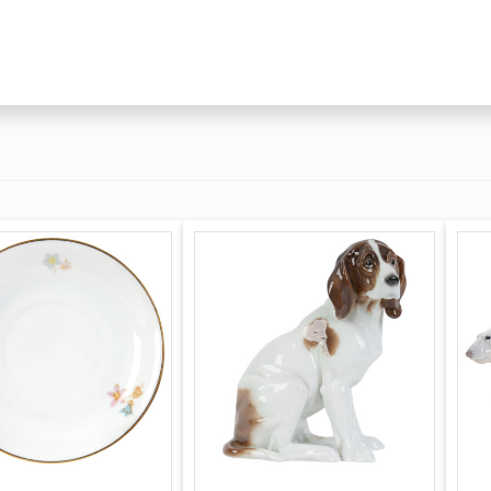
нии: Эресунн
стали товарным
е отличие изделий
о в столице
диция росписи
онце
ме сервизов и ваз,
х.
о праву является
ии и Скандинавии
её Величества
рона, наряду с
ркивают высокую
ость продукции