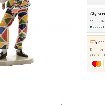
Доста
Отправка
Возврат
Дета
Doma Ant
способы