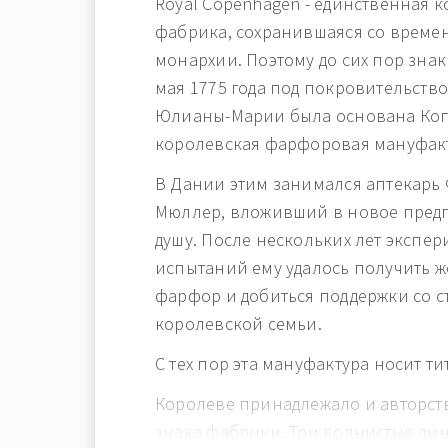
Royal Copenhagen - единственная 
фабрика, сохранившаяся со време
монархии. Поэтому до сих пор знак
мая 1775 года под покровительств
Юлианы-Марии была основана Коп
королевская фарфоровая мануфакт
В Дании этим занимался аптекарь
Мюллер, вложивший в новое пред
душу. После нескольких лет экспе
испытаний ему удалось получить 
фарфор и добиться поддержки со 
королевской семьи.
С тех пор эта мануфактура носит ти
Королеве принадлежало и авторс
знака фабрики. Три волнистые ли