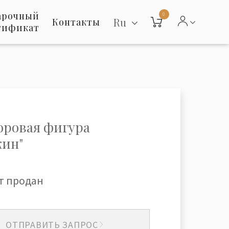
арочный
0
Ru
Контакты
тификат
ровая фигура
кин"
т продан
ОТПРАВИТЬ ЗАПРОС