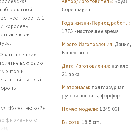
королевская
Автор/Изготовитель:
Royal
н абсолютной
Copenhagen
 венчает корона. 1
Года жизни/Период работы:
ом королевы
1775 - настоящее время
енгагенская
ура.
Место Изготовления:
Дания,
Копенгаген
 Франтц Хенрих
приятие всю свою
Дата Изготовления:
начало
риментов и
21 века
желанный твердый
Материалы:
подглазурная
стороны
ручная роспись, фарфор
тул «Королевской».
Номер модели:
1249 061
тво фирменного
Высота:
18.5 cm.
нии,