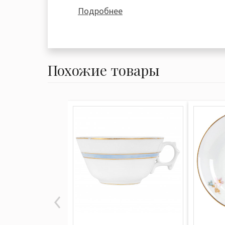
символизирующие три пролива Да
Подробнее
(Зунд), Большой и Малый Бельт, - 
знаком фирмы.
Пастельные цвета – это характерно
Похожие товары
компании Royal Copenhagen.Именн
королевства Дании появилась тра
неяркими матовыми красками.В к
девятнадцатого века компания, кро
начинает выпуск фигурок животны
Торговая марка Royal Copenhagen п
одной из важнейших брендов Дан
вообще. Статус "Поставщика двора 
Королевы Дании" и королевская ко
полуторавековой историей подче
"пробу" марки. А качество и стоим