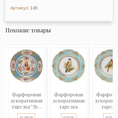
Артикул:
145
Похожие товары
Фарфоровая
Фарфоровая
Фарфоро
декоративная
декоративная
декорати
тарелка "Луи
тарелка
тарелк
VII"
€1,200.00
€270.00
€270.00