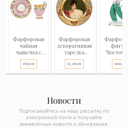
Фарфоровая
Фарфоровая
Фарфоро
чайная
декоративная
фигур
чашечка с
тарелка
"Восточ
блюдцем
"Мадам
танец
€500.00
€1,200.00
€400.00
Рекамь...
Новости
Подписывайтесь на нашу рассылку по
электронной почте и получайте
ежемесячные новости и обновления.