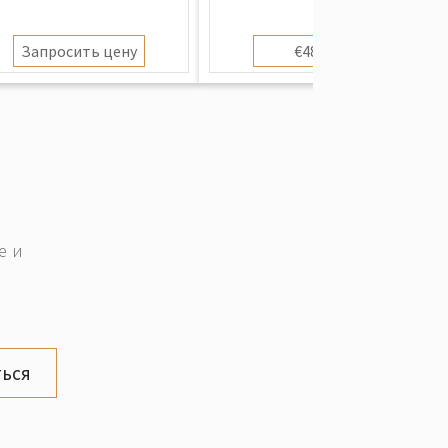
Запросить цену
€480.00
е и
ься