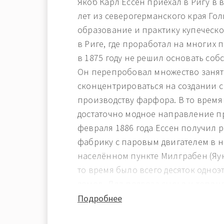
Якоб Карл Ессен приехал в Ригу в в
лет из северогерманского края Го
образование и практику купеческо
в Риге, где проработал на многих 
в 1875 году не решил основать со
Он перепробовал множество заня
сконцентрироваться на создании 
производству фарфора. В то время
достаточно модное направление п
февраля 1886 года Ессен получил 
фабрику с паровым двигателем в 
населённом пункте Милграбен (Яун
то время было всего десяток одно
домов. Для подвоза сырья и топлив
вывоза готовой продукции испол
Подробнее
транспорт (в основном по Даугаве