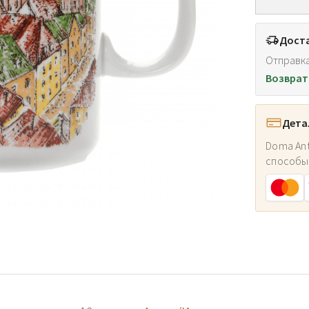
Доста
Отправка
Возврат
Дета
Doma Ant
способы