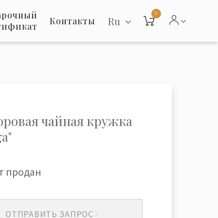
арочный
0
Ru
Контакты
тификат
ровая чайная кружка
ga"
т продан
ОТПРАВИТЬ ЗАПРОС