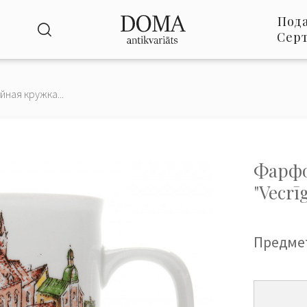
Под
Сер
ная кружка...
Фарфо
"Vecrī
Предме