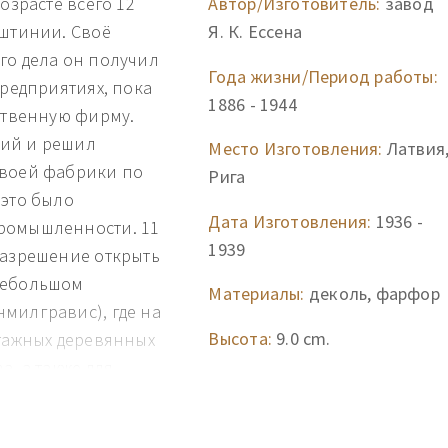
озрасте всего 12
Автор/Изготовитель:
завод
лштинии. Своё
Я. К. Ессена
го дела он получил
Года жизни/Период работы:
предприятиях, пока
1886 - 1944
бственную фирму.
тий и решил
Место Изготовления:
Латвия
своей фабрики по
Рига
 это было
Дата Изготовления:
1936 -
ромышленности. 11
1939
разрешение открыть
небольшом
Материалы:
деколь, фарфор
милгравис), где на
Высота:
9.0 cm.
этажных деревянных
а, а также для
ьзовали водный
 и Рижскому