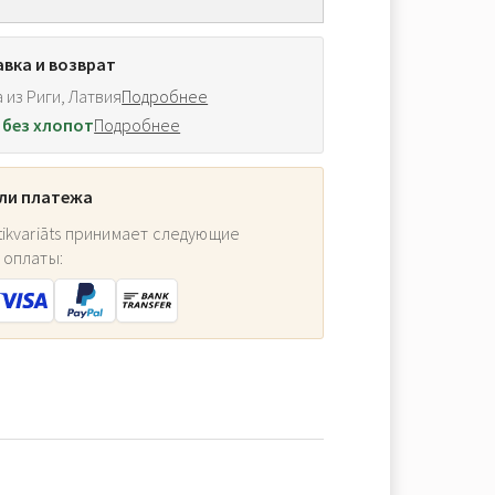
вка и возврат
 из Риги, Латвия
Подробнее
 без хлопот
Подробнее
ли платежа
ikvariāts принимает следующие
 оплаты: