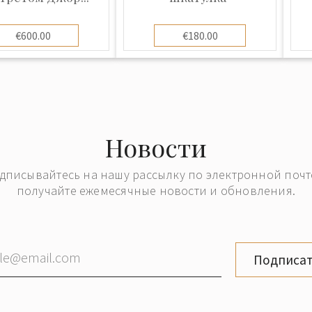
€600.00
€180.00
изировалась на
ровой посуды и
ечены наградами на
выставке в Нижнем
ны золотая и
дной керамической
Новости
урге была получена
дписывайтесь на нашу рассылку по электронной почт
лейной выставке в
получайте ежемесячные новости и обновления.
-при». Красная
ком, которую
й выставке,
с находится в музее
Подписат