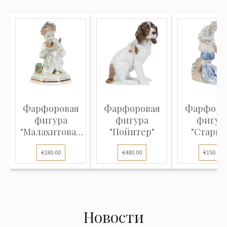
Фарфоровая
Фарфоровая
Фарфоро
фигура
фигура
фигур
"Малахитовая
"Пойнтер"
"Старик
шкатулка"
золота
€180.00
€480.00
€150.00
рыбка
Новости