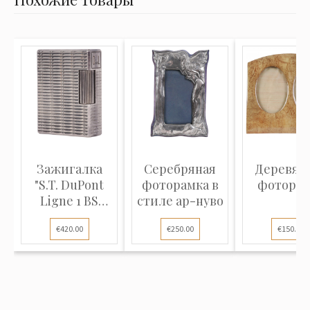
Зажигалка
Серебряная
Деревян
"S.T. DuPont
фоторамка в
фоторам
Ligne 1 BS
стиле ар-нуво
Small"
€420.00
€250.00
€150.00